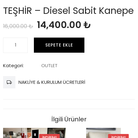
TEŞHİR – Diesel Sabit Kanepe
Orijinal
Şu
14,400.00
₺
16,000.00
₺
fiyat:
andaki
TEŞHİR
SEPETE EKLE
-
16,000.00 ₺.
fiyat:
Diesel
Sabit
Kategori:
OUTLET
14,400.00 
Kanepe
adet
NAKLİYE & KURULUM ÜCRETLERİ
İlgili Ürünler
İNDIRIM!
İNDIRIM!