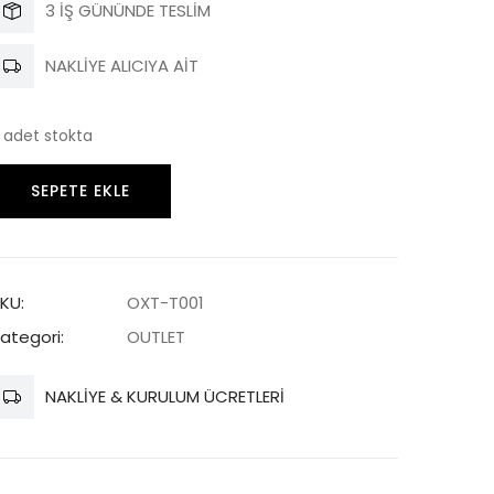
fiyat:
andaki
3 İŞ GÜNÜNDE TESLİM
82,710.00 ₺.
fiyat:
NAKLİYE ALICIYA AİT
35,000.00 
 adet stokta
UTLET
SEPETE EKLE
ego
Pemium
öşe
KU:
OXT-T001
oltuk
ategori:
OUTLET
akımı
det
NAKLİYE & KURULUM ÜCRETLERİ