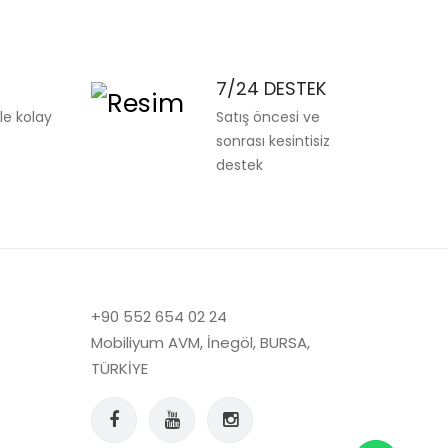
7/24 DESTEK
ile kolay
Satış öncesi ve
sonrası kesintisiz
destek
+90 552 654 02 24
Mobiliyum AVM, İnegöl, BURSA,
TÜRKİYE