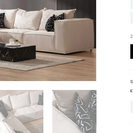
2
O
-
L
K
S
K
K
T
a