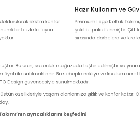
Hazır Kullanım ve Güv
le doldurularak ekstra konfor
Premium Lego Koltuk Takımı
 nemli bir bezle kolayca
şekilde paketlenmiştir. Çif
yoktur.
sırasında darbelere ve kire k
ştur. Bu ürün, sezonluk mağazada teşhir edilmiştir ve yeni ürü
m fiyatı ile satılmaktadır. Bu sebeple nakliye ve kurulum ücretler
OXTO Design güvencesiyle sunulmaktadır.
ün özellikleriyle yaşam alanlarınıza şıklık ve konfor katar. O
day.
akımı’nın ayrıcalıklarını keşfedin!