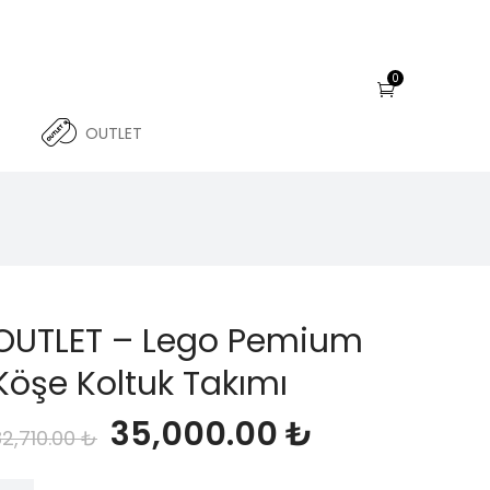
0
OUTLET
OUTLET – Lego Pemium
Köşe Koltuk Takımı
Orijinal
Şu
35,000.00
₺
82,710.00
₺