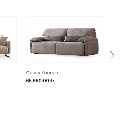
Versac
50,50
Guess Kanepe
65,650.00
₺