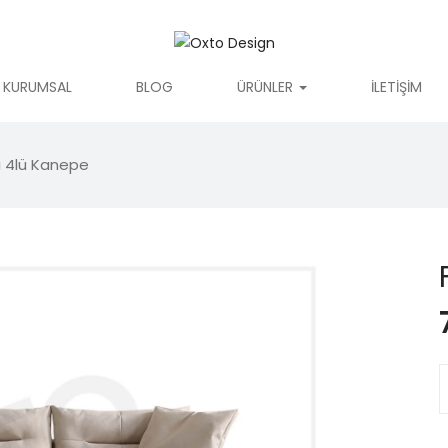
KURUMSAL
BLOG
ÜRÜNLER
İLETIŞIM
i 4lü Kanepe
F
4