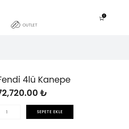
0
OUTLET
Fendi 4lü Kanepe
72,720.00
₺
endi
SEPETE EKLE
lü
Kanepe