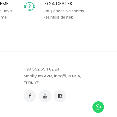
DEME
7/24 DESTEK
ve Haval
Satış öncesi ve sonrası
deme
kesintisiz destek
+90 552 654 02 24
Mobiliyum AVM, İnegöl, BURSA,
TÜRKİYE