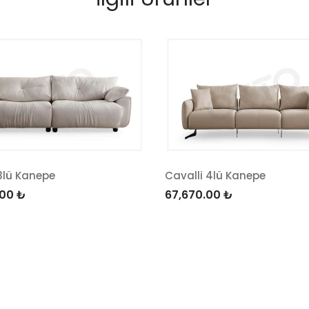
3lü Kanepe
Cavalli 4lü Kanepe
.00
₺
67,670.00
₺