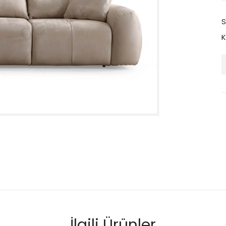
a
S
K
İlgili Ürünler