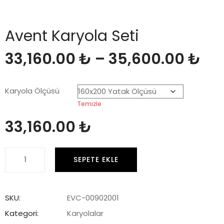
Avent Karyola Seti
Fiy
33,160.00
₺
–
35,600.00
₺
ara
Karyola Ölçüsü
Temizle
33,
33,160.00
₺
-
Avent
35
SEPETE EKLE
Karyola
Seti
adet
SKU:
EVC-00902001
Kategori:
Karyolalar